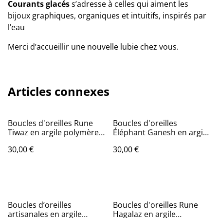
Courants glacés
s’adresse à celles qui aiment les
bijoux graphiques, organiques et intuitifs, inspirés par
l’eau
Merci d’accueillir une nouvelle lubie chez vous.
Articles connexes
Boucles d'oreilles Rune
Boucles d'oreilles
Tiwaz en argile polymère |
Éléphant Ganesh en argile
Bijou artisanal symbolique
polymère | Bijou artisanal
30,00 €
30,00 €
de force et de création
inspiré de l'Inde
Boucles d’oreilles
Boucles d'oreilles Rune
artisanales en argile
Hagalaz en argile