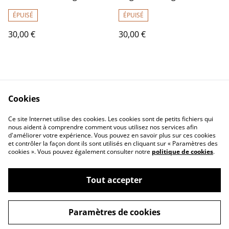
polymère – Roue solaire
polymère et verre facetté
ÉPUISÉ
ÉPUISÉ
30,00 €
30,00 €
Cookies
Ce site Internet utilise des cookies. Les cookies sont de petits fichiers qui
nous aident à comprendre comment vous utilisez nos services afin
Contactez-nous
Conditions
d'améliorer votre expérience. Vous pouvez en savoir plus sur ces cookies
Politique de
Politique de cookies
et contrôler la façon dont ils sont utilisés en cliquant sur « Paramètres des
confidentialité
cookies ». Vous pouvez également consulter notre
politique de cookies
.
Tout accepter
©
2026
Ô Lubies de Marie
Paramètres de cookies
powered by