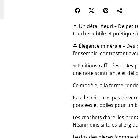
🌸 Un détail fleuri – De pet
touche subtile et poétique à
💎 Élégance minérale – Des p
l’ensemble, contrastant avec
✨ Finitions raffinées – Des p
une note scintillante et déli
Ce modèle, à la forme ronde,
Pas de peinture, pas de verni
poncées et polies pour un br
Les crochets d’oreilles bro
Néanmoins si tu es allergiqu
Le dos des pièces (comme da