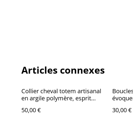
Articles connexes
Collier cheval totem artisanal
Boucles
en argile polymère, esprit
évoquen
guerrier et liberté
spirale
50,00 €
30,00 €