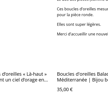
Ces boucles d’oreilles mesu
pour la pièce ronde.
Elles sont super légères.
Merci d’accueillir une nouve
 d’oreilles « Là-haut »
Boucles d'oreilles Bala
t un ciel d’orage en
Méditerranée | Bijou
en micro macramé et a
35,00 €
polymère