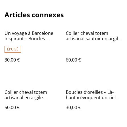
Articles connexes
Un voyage à Barcelone
Collier cheval totem
inspirant – Boucles
artisanal sautoir en argile
d’oreilles mosaïque style
polymère, force et liberté
Gaudí
ÉPUISÉ
30,00 €
60,00 €
Collier cheval totem
Boucles d’oreilles « Là-
artisanal en argile
haut » évoquent un ciel
polymère, esprit guerrier
d’orage en spirale
50,00 €
30,00 €
et liberté